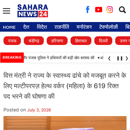
Searc
for:
HOME
देश
विदेश
राजनीति
मनोरंजन
टेक्नोलॉजी
बि
पंजाब
चंडीगढ़
हरियाणा
हिमाचल
दिल्ली
उत्तर 
•
मयाबी, BSF और पंजाब पुलिस ने हथियारों की बड़ी खेप बरामद की
BREAKING
अमन अरोड़ा ने शाहकोट हल
❮
❚❚
❯
वित्त मंत्री ने राज्य के स्वास्थ्य ढांचे को मजबूत करने के
लिए मल्टीपरपज़ हेल्थ वर्कर (महिला) के 619 रिक्त
पद भरने की घोषणा की
Posted on
July 3, 2026