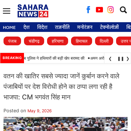
Searc
for:
HOME
देश
विदेश
राजनीति
मनोरंजन
टेक्नोलॉजी
बि
पंजाब
चंडीगढ़
हरियाणा
हिमाचल
दिल्ली
उत्तर 
•
F और पंजाब पुलिस ने हथियारों की बड़ी खेप बरामद की
BREAKING
अमन अरोड़ा ने शाहकोट हलके में नौक
❮
❚❚
❯
वतन की खातिर सबसे ज्यादा जानें कुर्बान करने वाले
पंजाबियों पर देश विरोधी होने का ठप्पा लगा रही है
भाजपा: CM भगवंत सिंह मान
Posted on
May 9, 2026