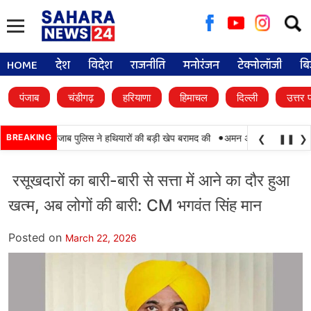
Searc
for:
HOME
देश
विदेश
राजनीति
मनोरंजन
टेक्नोलॉजी
बि
पंजाब
चंडीगढ़
हरियाणा
हिमाचल
दिल्ली
उत्तर 
•
, BSF और पंजाब पुलिस ने हथियारों की बड़ी खेप बरामद की
BREAKING
अमन अरोड़ा ने शाहकोट हलके में
❮
❚❚
❯
रसूखदारों का बारी-बारी से सत्ता में आने का दौर हुआ
खत्म, अब लोगों की बारी: CM भगवंत सिंह मान
Posted on
March 22, 2026