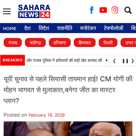
Searc
for:
HOME
देश
विदेश
राजनीति
मनोरंजन
टेक्नोलॉजी
बि
पंजाब
चंडीगढ़
हरियाणा
हिमाचल
दिल्ली
उत्तर 
•
 कामयाबी, BSF और पंजाब पुलिस ने हथियारों की बड़ी खेप बरामद की
BREAKING
अमन अरोड़ा ने शाहकोट
❮
❚❚
❯
यूपी चुनाव से पहले सियासी तापमान हाई! CM योगी की
मोहन भागवत से मुलाकात,बनेगा जीत का मास्टर
प्लान?
Posted on
February 18, 2026