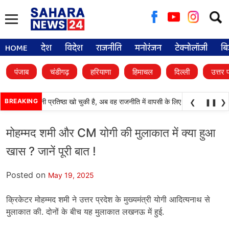
Searc
for:
HOME
देश
विदेश
राजनीति
मनोरंजन
टेक्नोलॉजी
बि
पंजाब
चंडीगढ़
हरियाणा
हिमाचल
दिल्ली
उत्तर 
(अकाली दल) अपनी प्रतिष्ठा खो चुकी है, अब वह राजनीति में वापसी के लिए भाजपा से समझौता 
BREAKING
❮
❚❚
❯
मोहम्मद शमी और CM योगी की मुलाकात में क्या हुआ
खास ? जानें पूरी बात !
Posted on
May 19, 2025
क्रिकेटर मोहम्मद शमी ने उत्तर प्रदेश के मुख्यमंत्री योगी आदित्यनाथ से
मुलाकात की. दोनों के बीच यह मुलाकात लखनऊ में हुई.