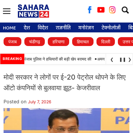
Searc
for:
HOME
देश
विदेश
राजनीति
मनोरंजन
टेक्नोलॉजी
बि
पंजाब
चंडीगढ़
हरियाणा
हिमाचल
दिल्ली
उत्तर 
•
, BSF और पंजाब पुलिस ने हथियारों की बड़ी खेप बरामद की
BREAKING
अमन अरोड़ा ने शाहकोट हलके मे
❮
❚❚
❯
मोदी सरकार ने लोगों पर ई-20 पेट्रोल थोपने के लिए
ऑटो कंपनियों से बुलवाया झूठ- केजरीवाल
Posted on
July 7, 2026