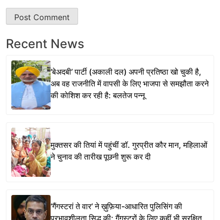
Recent News
‘बेअदबी’ पार्टी (अकाली दल) अपनी प्रतिष्ठा खो चुकी है,
अब वह राजनीति में वापसी के लिए भाजपा से समझौता करने
की कोशिश कर रही है: बलतेज पन्नू
मुक्तसर की तियां में पहुंचीं डॉ. गुरप्रीत कौर मान, महिलाओं
ने चुनाव की तारीख पूछनी शुरू कर दी
‘गैंगस्टरां ते वार’ ने ख़ुफ़िया-आधारित पुलिसिंग की
प्रभावशीलता सिद्ध की; गैंगस्टरों के लिए कहीं भी सुरक्षित