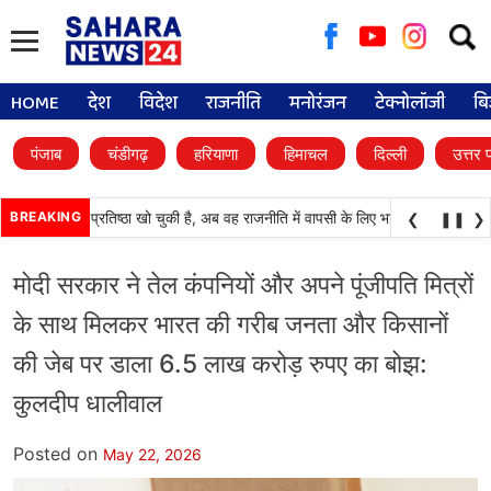
Searc
for:
HOME
देश
विदेश
राजनीति
मनोरंजन
टेक्नोलॉजी
बि
पंजाब
चंडीगढ़
हरियाणा
हिमाचल
दिल्ली
उत्तर 
ाली दल) अपनी प्रतिष्ठा खो चुकी है, अब वह राजनीति में वापसी के लिए भाजपा से समझौता करन
BREAKING
❮
❚❚
❯
मोदी सरकार ने तेल कंपनियों और अपने पूंजीपति मित्रों
के साथ मिलकर भारत की गरीब जनता और किसानों
की जेब पर डाला 6.5 लाख करोड़ रुपए का बोझ:
कुलदीप धालीवाल
Posted on
May 22, 2026