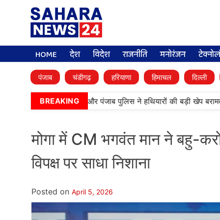
HOME
देश
विदेश
राजनीति
मनोरंजन
टेक्नो
पंजाब
चंडीगढ़
हरियाणा
हिमाचल
दिल्ली
•
ं बड़ी कामयाबी, BSF और पंजाब पुलिस ने हथियारों की बड़ी खेप बरामद की
अ
BREAKING
मोगा में CM भगवंत मान ने बहु-करो
विपक्ष पर साधा निशाना
Posted on
April 5, 2026