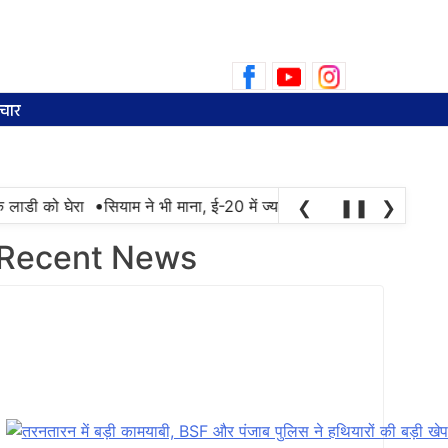
Search
for:
चार
•
 घेरा
सियाम ने भी माना, ई-20 में ज्यादा क्लोराइड और नमी के कारण खराब ह
❮
❚❚
❯
Recent News