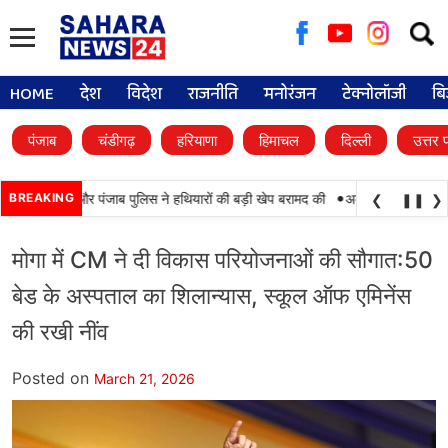
Searc
for:
HOME
देश
विदेश
राजनीति
मनोरंजन
टेक्नोलॉजी
बि
पंजाब
चंडीगढ़
हरियाणा
हिमाचल
दिल्ली
उत्तर 
•
ामयाबी, BSF और पंजाब पुलिस ने हथियारों की बड़ी खेप बरामद की
BREAKING
अमन अरोड़ा ने शाहकोट हल
❮
❚❚
❯
मोगा में CM ने दी विकास परियोजनाओं की सौगात:50
बेड के अस्पताल का शिलान्यास, स्कूल ऑफ एमिनेंस
की रखी नींव
Posted on
March 21, 2026