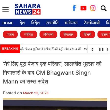
Searc
for:
HOME
देश
विदेश
राजनीति
मनोरंजन
टेक्नोलॉजी
बि
पंजाब
चंडीगढ़
हरियाणा
हिमाचल
दिल्ली
उत्तर 
•
कामयाबी, BSF और पंजाब पुलिस ने हथियारों की बड़ी खेप बरामद की
BREAKING
अमन अरोड़ा ने शाहकोट ह
❮
❚❚
❯
‘मेरे लिए पूरा पंजाब एक परिवार’, लालजीत भुल्लर की
गिरफ्तारी के बाद CM Bhagwant Singh
Mann का सख्त संदेश
Posted on
March 23, 2026