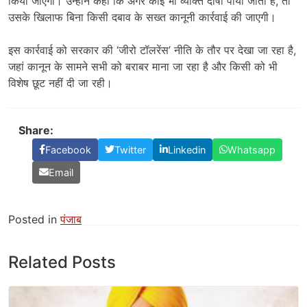
किया
जाएगा।
उन्होंने
कहा
कि
अगर
कोई
भी
व्यक्ति
दोषी
पाया
जाता
है,
तो
उसके
खिलाफ
बिना
किसी
दबाव
के
सख्त
कानूनी
कार्रवाई
की
जाएगी।
इस
कार्रवाई
को
सरकार
की ‘
जीरो
टॉलरेंस’
नीति
के
तौर
पर
देखा
जा
रहा
है,
जहां
कानून
के
सामने
सभी
को
बराबर
माना
जा
रहा
है
और
किसी
को
भी
विशेष
छूट
नहीं
दी
जा
रही।
Share:
Facebook
Twitter
Linkedin
Whatsapp
Email
Posted in
पंजाब
Related Posts