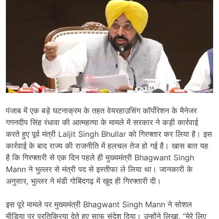
पंजाब
में
एक
बड़े
घटनाक्रम
के
तहत
वेयरहाउसिंग
कॉर्पोरेशन
के
मैनेजर
गगनदीप
सिंह
रंधावा
की
आत्महत्या
के
मामले
में
सरकार
ने
कड़ी
कार्रवाई
करते
हुए
पूर्व
मंत्री
Laljit Singh Bhullar
को
गिरफ्तार
कर
लिया
है।
इस
कार्रवाई
के
बाद
राज्य
की
राजनीति
में
हलचल
तेज
हो
गई
है।
खास
बात
यह
है
कि
गिरफ्तारी
से
एक
दिन
पहले
ही
मुख्यमंत्री
Bhagwant Singh
Mann
ने
भुल्लर
से
मंत्री
पद
से
इस्तीफा
ले
लिया
था।
जानकारी
के
अनुसार,
भुल्लर
ने
मंडी
गोबिंदगढ़
में
खुद
ही
गिरफ्तारी
दी।
इस
पूरे
मामले
पर
मुख्यमंत्री
Bhagwant Singh Mann
ने
सोशल
मीडिया
पर
प्रतिक्रिया
देते
हुए
साफ
संदेश
दिया।
उन्होंने
लिखा, “
मेरे
लिए