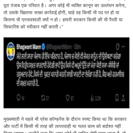
पूरा
पंजाब
एक
परिवार
है।
अगर
कोई
भी
व्यक्ति
कानून
का
उल्लंघन
करेगा,
तो
उसके
खिलाफ
सख्त
कार्रवाई
होगी,
चाहे
वह
किसी
भी
पद
पर
हो
या
कितना
भी
प्रभावशाली
क्यों
न
हो।
हमारी
सरकार
किसी
की
भी
पैरवी
या
सिफारिश
को
स्वीकार
नहीं
करती।”
मुख्यमंत्री
ने
पहले
भी
प्रेस
कॉन्फ्रेंस
के
दौरान
स्पष्ट
किया
था
कि
सरकार
और
पार्टी
में
किसी
भी
तरह
की
लापरवाही
या
गलत
काम
को
बर्दाश्त
नहीं