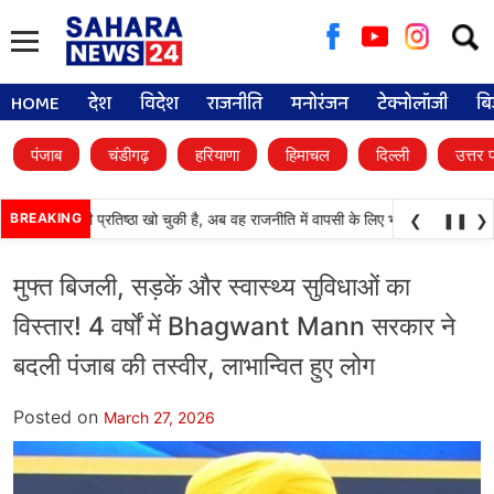
Searc
for:
HOME
देश
विदेश
राजनीति
मनोरंजन
टेक्नोलॉजी
बि
पंजाब
चंडीगढ़
हरियाणा
हिमाचल
दिल्ली
उत्तर 
अकाली दल) अपनी प्रतिष्ठा खो चुकी है, अब वह राजनीति में वापसी के लिए भाजपा से समझौता क
BREAKING
❮
❚❚
❯
मुफ्त बिजली, सड़कें और स्वास्थ्य सुविधाओं का
विस्तार! 4 वर्षों में Bhagwant Mann सरकार ने
बदली पंजाब की तस्वीर, लाभान्वित हुए लोग
Posted on
March 27, 2026