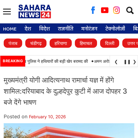
Searc
for:
HOME
देश
विदेश
राजनीति
मनोरंजन
टेक्नोलॉजी
बि
पंजाब
चंडीगढ़
हरियाणा
हिमाचल
दिल्ली
उत्तर 
•
SF और पंजाब पुलिस ने हथियारों की बड़ी खेप बरामद की
BREAKING
अमन अरोड़ा ने शाहकोट हलके में न
❮
❚❚
❯
मुख्यमंत्री योगी आदित्यनाथ रामार्चा यज्ञ में होंगे
शामिल:दरियाबाद के दुल्हदेपुर कुटी में आज दोपहर 3
बजे देंगे भाषण
Posted on
February 10, 2026