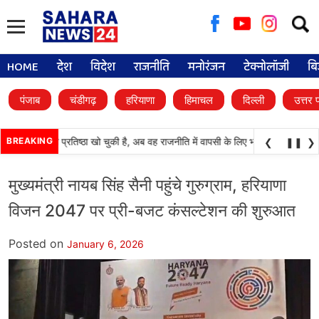
Searc
for:
HOME
देश
विदेश
राजनीति
मनोरंजन
टेक्नोलॉजी
बि
पंजाब
चंडीगढ़
हरियाणा
हिमाचल
दिल्ली
उत्तर 
अकाली दल) अपनी प्रतिष्ठा खो चुकी है, अब वह राजनीति में वापसी के लिए भाजपा से समझौता कर
BREAKING
❮
❚❚
❯
मुख्यमंत्री नायब सिंह सैनी पहुंचे गुरुग्राम, हरियाणा
विजन 2047 पर प्री-बजट कंसल्टेशन की शुरुआत
Posted on
January 6, 2026