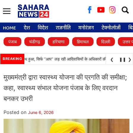
Searc
for:
HOME
देश
विदेश
राजनीति
मनोरंजन
टेक्नोलॉजी
बि
पंजाब
चंडीगढ़
हरियाणा
हिमाचल
दिल्ली
उत्तर 
ासी समाज के साथ हुआ, सिर्फ ‘‘आप’’ लड़ रही आदिवासियों के अधिकारों की लड़ाई- केजरीवाल
BREAKING
❮
❚❚
❯
मुख्यमंत्री द्वारा स्वास्थ्य योजना की प्रगति की समीक्षा;
कहा, स्वास्थ्य संभाल योजना पंजाब के लिए वरदान
बनकर उभरी
Posted on
June 6, 2026