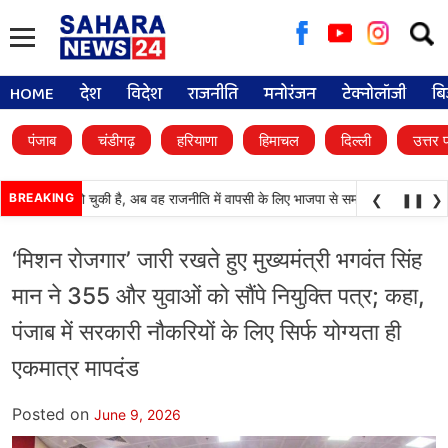
Searc
for:
HOME
देश
विदेश
राजनीति
मनोरंजन
टेक्नोलॉजी
बि
पंजाब
चंडीगढ़
हरियाणा
हिमाचल
दिल्ली
उत्तर 
रतिष्ठा खो चुकी है, अब वह राजनीति में वापसी के लिए भाजपा से समझौता करने की कोशिश कर र
BREAKING
❮
❚❚
❯
‘मिशन रोजगार’ जारी रखते हुए मुख्यमंत्री भगवंत सिंह
मान ने 355 और युवाओं को सौंपे नियुक्ति पत्र; कहा,
पंजाब में सरकारी नौकरियों के लिए सिर्फ योग्यता ही
एकमात्र मापदंड
Posted on
June 9, 2026