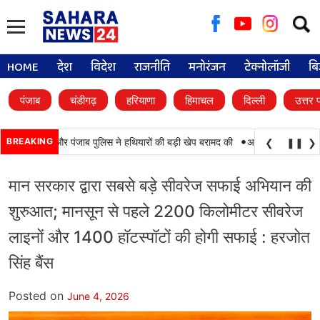
Searc
for:
HOME
देश
विदेश
राजनीति
मनोरंजन
टेक्नोलॉजी
बि
पंजाब
चंडीगढ़
हरियाणा
हिमाचल
दिल्ली
उत्तर 
•
ामयाबी, BSF और पंजाब पुलिस ने हथियारों की बड़ी खेप बरामद की
BREAKING
अमन अरोड़ा ने शाहकोट ह
❮
❚❚
❯
मान सरकार द्वारा सबसे बड़े सीवरेज सफाई अभियान की
शुरुआत; मानसून से पहले 2200 किलोमीटर सीवरेज
लाइनों और 1400 हॉटस्पॉटों की होगी सफाई : हरजोत
सिंह बैंस
Posted on
June 4, 2026