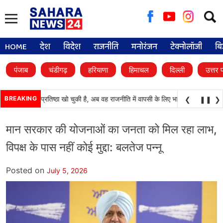
Searc
for:
HOME
देश
विदेश
राजनीति
मनोरंजन
टेक्नोलॉजी
बि
पंजाब
चंडीगढ़
हरियाणा
हिमाचल
दिल्ली
उत्तर 
काली दल) अपनी प्रतिष्ठा खो चुकी है, अब वह राजनीति में वापसी के लिए भाजपा से समझौता करन
BREAKING
❮
❚❚
❯
मान सरकार की योजनाओं का जनता को मिल रहा लाभ,
विपक्ष के पास नहीं कोई मुद्दा: बलतेज पन्नू
Posted on
July 5, 2026