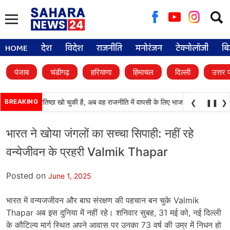
Searc
for:
HOME
देश
विदेश
राजनीति
मनोरंजन
टेक्नोलॉजी
बि
पंजाब
चंडीगढ़
हरियाणा
हिमाचल
दिल्ली
उत्तर 
ी दल) अपनी प्रतिष्ठा खो चुकी है, अब वह राजनीति में वापसी के लिए भाजपा से समझौता करने 
BREAKING
❮
❚❚
❯
भारत ने खोया जंगलों का सच्चा सिपाही: नहीं रहे
वन्येजीवन के प्रहरी Valmik Thapar
Posted on
June 1, 2025
भारत में वन्यजजीवन और बाघ संरक्षण की पहचान बन चुके Valmik
Thapar अब इस दुनिया में नहीं रहे। शनिवार सुबह, 31 मई को, नई दिल्ली
के कौटिल्य मार्ग स्थित अपने आवास पर उनका 73 वर्ष की उम्र में निधन हो