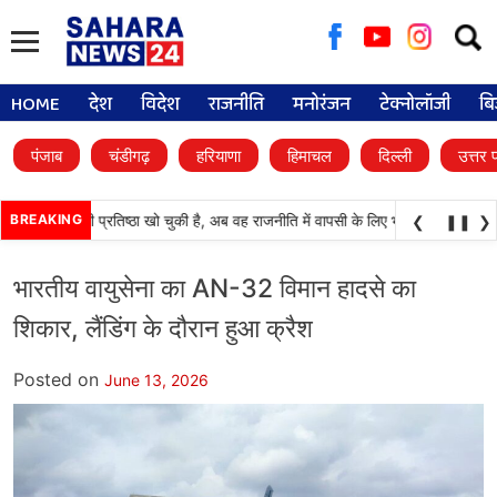
Searc
for:
HOME
देश
विदेश
राजनीति
मनोरंजन
टेक्नोलॉजी
बि
पंजाब
चंडीगढ़
हरियाणा
हिमाचल
दिल्ली
उत्तर 
काली दल) अपनी प्रतिष्ठा खो चुकी है, अब वह राजनीति में वापसी के लिए भाजपा से समझौता कर
BREAKING
❮
❚❚
❯
भारतीय वायुसेना का AN-32 विमान हादसे का
शिकार, लैंडिंग के दौरान हुआ क्रैश
Posted on
June 13, 2026