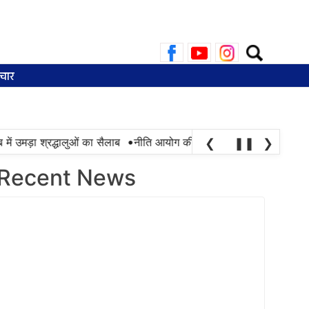
Search
for:
चार
•
उमड़ा श्रद्धालुओं का सैलाब
नीति आयोग की रैंकिंग में पंजाब ने केरल को पछाड़ा; 
❮
❚❚
❯
Recent News