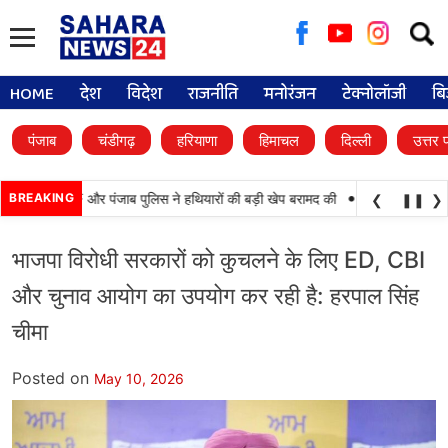
Searc
for:
HOME
देश
विदेश
राजनीति
मनोरंजन
टेक्नोलॉजी
बि
पंजाब
चंडीगढ़
हरियाणा
हिमाचल
दिल्ली
उत्तर 
•
कामयाबी, BSF और पंजाब पुलिस ने हथियारों की बड़ी खेप बरामद की
BREAKING
अमन अरोड़ा ने शाहकोट 
❮
❚❚
❯
भाजपा विरोधी सरकारों को कुचलने के लिए ED, CBI
और चुनाव आयोग का उपयोग कर रही है: हरपाल सिंह
चीमा
Posted on
May 10, 2026