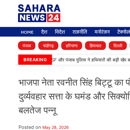
HOME
देश
विदेश
राजनीति
मनोरंजन
टेक्नो
पंजाब
चंडीगढ़
हरियाणा
हिमाचल
दिल्ली
तारन में बड़ी कामयाबी, BSF और पंजाब पुलिस ने हथियारों की बड़ी खेप बरामद
BREAKING
भाजपा नेता रवनीत सिंह बिट्टू का 
दुर्व्यवहार सत्ता के घमंड और सिक्योर
बलतेज पन्नू
Posted on
May 28, 2026