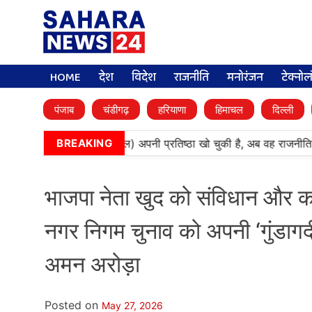
HOME
देश
विदेश
राजनीति
मनोरंजन
टेक्नो
पंजाब
चंडीगढ़
हरियाणा
हिमाचल
दिल्ली
•
‘बेअदबी’ पार्टी (अकाली दल) अपनी प्रतिष्ठा खो चुकी है, अब वह राजनीति म
BREAKING
भाजपा नेता खुद को संविधान और का
नगर निगम चुनाव को अपनी ‘गुंडागर्
अमन अरोड़ा
Posted on
May 27, 2026