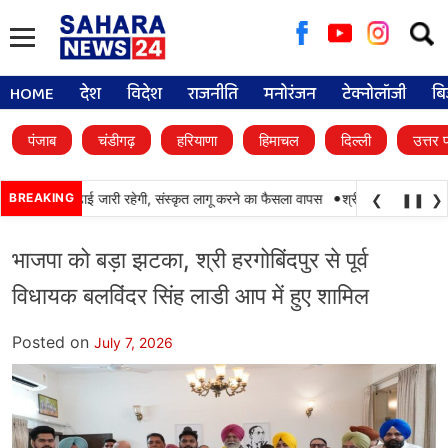
Searc
for:
HOME
देश
विदेश
राजनीति
मनोरंजन
टेक्नोलॉजी
बि
पंजाब
चंडीगढ़
हरियाणा
हिमाचल
दिल्ली
उत्तर 
•
 में पंजाबी की पढ़ाई जारी रहेगी, संस्कृत लागू करने का फैसला वापस
BREAKING
श्री गुरु हरिकृष्ण साहिब
❮
❚❚
❯
भाजपा को बड़ा झटका, श्री हरगोबिंदपुर से पूर्व
विधायक बलविंदर सिंह लाडी आप में हुए शामिल
Posted on
July 7, 2026