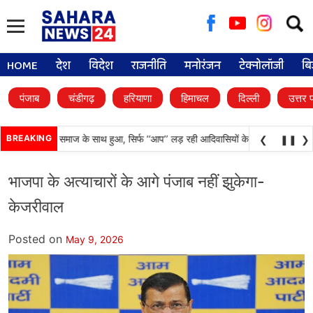
Searc
for:
HOME
देश
विदेश
राजनीति
मनोरंजन
टेक्नोलॉजी
बि
पंजाब
चंडीगढ़
हरियाणा
हिमाचल
दिल्ली
उत्तर 
अन्याय आदिवासी समाज के साथ हुआ, सिर्फ ‘‘आप’’ लड़ रही आदिवासियों के अधिकारों की लड़ाई-
BREAKING
❮
❚❚
❯
भाजपा के अत्याचारों के आगे पंजाब नहीं झुकेगा-
केजरीवाल
Posted on
May 9, 2026