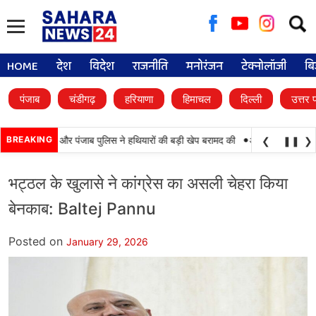
Searc
for:
HOME
देश
विदेश
राजनीति
मनोरंजन
टेक्नोलॉजी
बि
पंजाब
चंडीगढ़
हरियाणा
हिमाचल
दिल्ली
उत्तर 
•
 कामयाबी, BSF और पंजाब पुलिस ने हथियारों की बड़ी खेप बरामद की
BREAKING
अमन अरोड़ा ने शाहकोट 
❮
❚❚
❯
भट्ठल के खुलासे ने कांग्रेस का असली चेहरा किया
बेनकाब: Baltej Pannu
Posted on
January 29, 2026