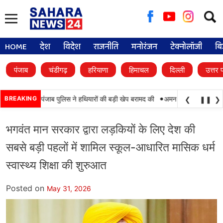
Searc
for:
HOME
देश
विदेश
राजनीति
मनोरंजन
टेक्नोलॉजी
बि
पंजाब
चंडीगढ़
हरियाणा
हिमाचल
दिल्ली
उत्तर 
•
ी, BSF और पंजाब पुलिस ने हथियारों की बड़ी खेप बरामद की
BREAKING
अमन अरोड़ा ने शाहकोट हलके म
❮
❚❚
❯
भगवंत मान सरकार द्वारा लड़कियों के लिए देश की
सबसे बड़ी पहलों में शामिल स्कूल-आधारित मासिक धर्म
स्वास्थ्य शिक्षा की शुरुआत
Posted on
May 31, 2026