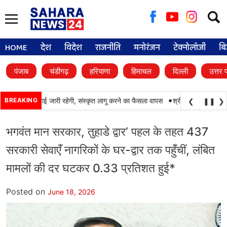
Searc
for:
HOME
देश
विदेश
राजनीति
मनोरंजन
टेक्नोलॉजी
बि
पंजाब
चंडीगढ़
हरियाणा
हिमाचल
दिल्ली
उत्तर 
•
में पंजाबी की पढ़ाई जारी रहेगी, संस्कृत लागू करने का फैसला वापस
BREAKING
श्री गुरु हरिकृष्ण साहिब 
❮
❚❚
❯
भगवंत मान सरकार, तुहाडे द्वार’ पहल के तहत 437
सरकारी सेवाएँ नागरिकों के घर-द्वार तक पहुँचीं, लंबित
मामलों की दर घटकर 0.33 प्रतिशत हुई*
Posted on
June 18, 2026