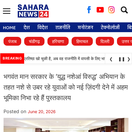
Searc
for:
HOME
देश
विदेश
राजनीति
मनोरंजन
टेक्नोलॉजी
बि
पंजाब
चंडीगढ़
हरियाणा
हिमाचल
दिल्ली
उत्तर 
ाली दल) अपनी प्रतिष्ठा खो चुकी है, अब वह राजनीति में वापसी के लिए भाजपा से समझौता करन
BREAKING
❮
❚❚
❯
भगवंत मान सरकार के ‘युद्ध नशेआं विरुद्ध’ अभियान के
तहत नशे से उबर रहे युवाओं को नई ज़िंदगी देने में अहम
भूमिका निभा रहे हैं पुस्तकालय
Posted on
June 20, 2026