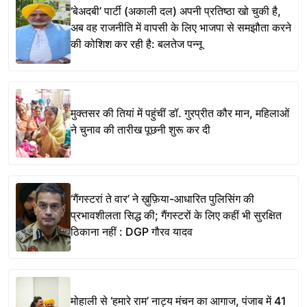
‘बेअदबी’ पार्टी (अकाली दल) अपनी प्रतिष्ठा खो चुकी है,
अब वह राजनीति में वापसी के लिए भाजपा से समझौता करने
की कोशिश कर रही है: बलतेज पन्नू
मुक्तसर की तियां में पहुंचीं डॉ. गुरप्रीत कौर मान, महिलाओं
ने चुनाव की तारीख पूछनी शुरू कर दी
‘गैंगस्टरां ते वार’ ने ख़ुफ़िया-आधारित पुलिसिंग की
प्रभावशीलता सिद्ध की; गैंगस्टरों के लिए कहीं भी सुरक्षित
ठिकाना नहीं : DGP गौरव यादव
मोहाली से ‘हमारे राम’ नाट्य मंचन का आगाज, पंजाब में 41