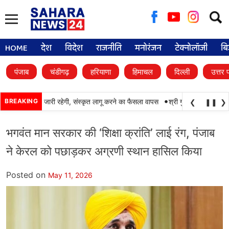
Searc
for:
HOME
देश
विदेश
राजनीति
मनोरंजन
टेक्नोलॉजी
बि
पंजाब
चंडीगढ़
हरियाणा
हिमाचल
दिल्ली
उत्तर 
•
ं पंजाबी की पढ़ाई जारी रहेगी, संस्कृत लागू करने का फैसला वापस
BREAKING
श्री गुरु हरिकृष्ण साहिब जी
❮
❚❚
❯
भगवंत मान सरकार की ‘शिक्षा क्रांति’ लाई रंग, पंजाब
ने केरल को पछाड़कर अग्रणी स्थान हासिल किया
Posted on
May 11, 2026