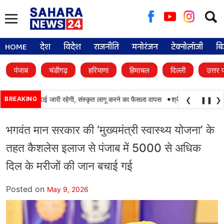
Searc
for:
HOME
देश
विदेश
राजनीति
मनोरंजन
टेक्नोलॉजी
बि
पंजाब
चंडीगढ़
हरियाणा
हिमाचल
दिल्ली
उत्तर 
•
 में पंजाबी की पढ़ाई जारी रहेगी, संस्कृत लागू करने का फैसला वापस
BREAKING
श्री गुरु हरिकृष्ण साहिब
❮
❚❚
❯
भगवंत मान सरकार की ‘मुख्यमंत्री स्वास्थ्य योजना’ के
तहत कैशलेस इलाज से पंजाब में 5000 से अधिक
दिल के मरीजों की जान बचाई गई
Posted on
May 9, 2026