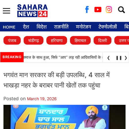
Searc
for:
HOME
देश
विदेश
राजनीति
मनोरंजन
टेक्नोलॉजी
बि
पंजाब
चंडीगढ़
हरियाणा
हिमाचल
दिल्ली
उत्तर 
्याय आदिवासी समाज के साथ हुआ, सिर्फ ‘‘आप’’ लड़ रही आदिवासियों के अधिकारों की लड़ाई- क
BREAKING
❮
❚❚
❯
भगवंत मान सरकार की बड़ी उपलब्धि, 4 साल में
भाखड़ा नहर के बराबर पानी खेतों तक पहुंचा
Posted on
March 19, 2026