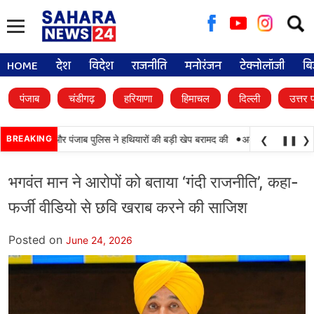
Searc
for:
HOME
देश
विदेश
राजनीति
मनोरंजन
टेक्नोलॉजी
बि
पंजाब
चंडीगढ़
हरियाणा
हिमाचल
दिल्ली
उत्तर 
•
ामयाबी, BSF और पंजाब पुलिस ने हथियारों की बड़ी खेप बरामद की
BREAKING
अमन अरोड़ा ने शाहकोट ह
❮
❚❚
❯
भगवंत मान ने आरोपों को बताया ‘गंदी राजनीति’, कहा-
फर्जी वीडियो से छवि खराब करने की साजिश
Posted on
June 24, 2026