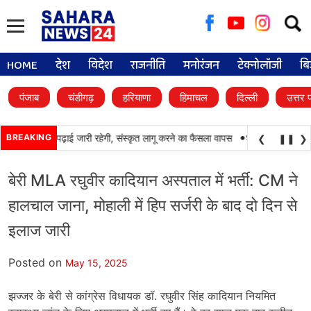
Searc
for:
HOME
देश
विदेश
राजनीति
मनोरंजन
टेक्नोलॉजी
बि
पंजाब
चंडीगढ़
हरियाणा
हिमाचल
दिल्ली
उत्तर 
•
लों में पंजाबी की पढ़ाई जारी रहेगी, संस्कृत लागू करने का फैसला वापस
BREAKING
श्री गुरु हरिकृष्ण सा
❮
❚❚
❯
बेरी MLA रघुवीर कादियान अस्पताल में भर्ती: CM ने
हालचाल जाना, मोहाली में हिप सर्जरी के बाद दो दिन से
इलाज जारी
Posted on
May 15, 2025
झज्जर के बेरी से कांग्रेस विधायक डॉ. रघुवीर सिंह कादियान नियमित