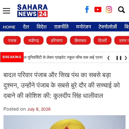
Searc
for:
HOME
देश
विदेश
राजनीति
मनोरंजन
टेक्नोलॉजी
बि
पंजाब
चंडीगढ़
हरियाणा
हिमाचल
दिल्ली
उत्तर 
•
े फैसले, डिजिटल यूनिवर्सिटी से लेकर प्राइवेट स्कूल फीस तक कई प्रस्तावों को मंजूरी
BREAKING
पंज
❮
❚❚
❯
बादल परिवार पंजाब और सिख पंथ का सबसे बड़ा
दुश्मन, उन्होंने पंजाब के सबसे बुरे दौर की सच्चाई को
दबाने की कोशिश की: कुलदीप सिंह धालीवाल
Posted on
July 8, 2026