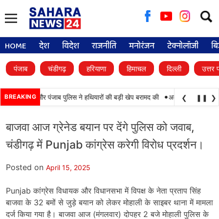
Searc
for:
HOME
देश
विदेश
राजनीति
मनोरंजन
टेक्नोलॉजी
बि
पंजाब
चंडीगढ़
हरियाणा
हिमाचल
दिल्ली
उत्तर 
•
मयाबी, BSF और पंजाब पुलिस ने हथियारों की बड़ी खेप बरामद की
BREAKING
अमन अरोड़ा ने शाहकोट हल
❮
❚❚
❯
बाजवा आज ग्रेनेड बयान पर देंगे पुलिस को जवाब,
चंडीगढ़ में Punjab कांग्रेस करेगी विरोध प्रदर्शन।
Posted on
April 15, 2025
Punjab कांग्रेस विधायक और विधानसभा में विपक्ष के नेता प्रताप सिंह
बाजवा के 32 बमों से जुड़े बयान को लेकर मोहाली के साइबर थाना में मामला
दर्ज किया गया है। बाजवा आज (मंगलवार) दोपहर 2 बजे मोहाली पुलिस के