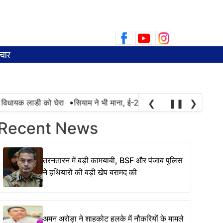
Search
for:
चार
•
िधायक लाडी को घेरा
सियाम ने भी माना, ई-20 में ज्यादा क्लोराइड और नमी क
❮
❚❚
❯
Recent News
तरनतारन में बड़ी कामयाबी, BSF और पंजाब पुलिस
ने हथियारों की बड़ी खेप बरामद की
अमन अरोड़ा ने शाहकोट हलके में नौकरियों के मामले