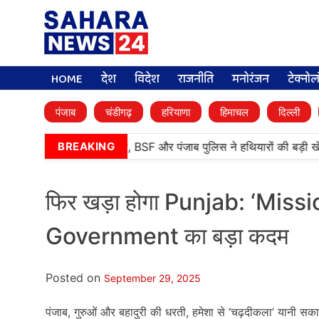
HOME
देश
विदेश
राजनीति
मनोरंजन
टेक्नो
पंजाब
चंडीगढ़
हरियाणा
हिमाचल
दिल्ली
•
तरनतारन में बड़ी कामयाबी, BSF और पंजाब पुलिस ने हथियारों की बड़ी खेप 
BREAKING
फिर खड़ा होगा Punjab: ‘Missi
Government का बड़ा कदम
Posted on
September 29, 2025
पंजाब, गुरुओं और बहादुरी की धरती, हमेशा से ‘चढ़दीकला’ यानी सक