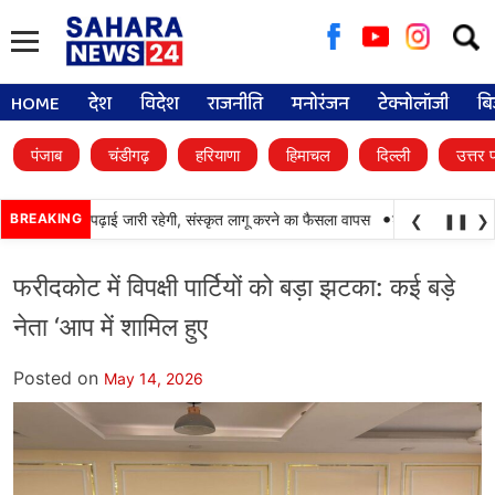
Searc
for:
HOME
देश
विदेश
राजनीति
मनोरंजन
टेक्नोलॉजी
बि
पंजाब
चंडीगढ़
हरियाणा
हिमाचल
दिल्ली
उत्तर 
•
लों में पंजाबी की पढ़ाई जारी रहेगी, संस्कृत लागू करने का फैसला वापस
BREAKING
श्री गुरु हरिकृष्ण सा
❮
❚❚
❯
फरीदकोट में विपक्षी पार्टियों को बड़ा झटका: कई बड़े
नेता ‘आप में शामिल हुए
Posted on
May 14, 2026