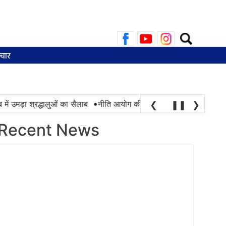
Search
for:
चार
•
उमड़ा श्रद्धालुओं का सैलाब
नीति आयोग की रैंकिंग में पंजाब ने केरल को पछाड़ा; 
❮
❚❚
❯
Recent News