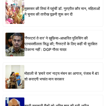
मुक्तसर की तियां में पहुंचीं डॉ. गुरप्रीत कौर मान, महिलाओं
ने चुनाव की तारीख पूछनी शुरू कर दी
‘गैंगस्टरां ते वार’ ने ख़ुफ़िया-आधारित पुलिसिंग की
प्रभावशीलता सिद्ध की; गैंगस्टरों के लिए कहीं भी सुरक्षित
ठिकाना नहीं : DGP गौरव यादव
मोहाली से ‘हमारे राम’ नाट्य मंचन का आगाज, पंजाब में 41
शो कराएगी भगवंत मान सरकार
शहरी सहकारी बैंकों को अमित शाह की बड़ी अपील,