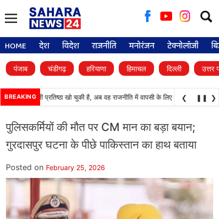
Searc
for:
HOME
देश
विदेश
राजनीति
मनोरंजन
टेक्नोलॉजी
बि
पंजाब
चंडीगढ़
हरियाणा
हिमाचल
दिल्ली
उत्तर 
(अकाली दल) अपनी प्रतिष्ठा खो चुकी है, अब वह राजनीति में वापसी के लिए भाजपा से समझौता क
BREAKING
❮
❚❚
❯
पुलिसकर्मियों की मौत पर CM मान का बड़ा बयान;
गुरदासपुर घटना के पीछे पाकिस्तान का हाथ बताया
Posted on
February 25, 2026