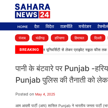
HOME
देश
विदेश
राजनीति
मनोरंजन
टेक्नो
पंजाब
चंडीगढ़
हरियाणा
हिमाचल
दिल्ली
िनेट के बड़े फैसले, डिजिटल यूनिवर्सिटी से लेकर प्राइवेट स्कूल फीस तक कई प्
BREAKING
पानी के बंटवारे पर Punjab -हरिया
Punjab पुलिस की तैनाती को लेकर 
Posted on
May 4, 2025
आम आदमी पार्टी (आप) शासित Punjab ने भारतीय जनता पार्टी (भा