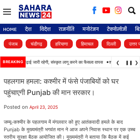
Searc
for:
HOME
देश
विदेश
राजनीति
मनोरंजन
टेक्नोलॉजी
बि
पंजाब
चंडीगढ़
हरियाणा
हिमाचल
दिल्ली
उत्तर 
•
ं में पंजाबी की पढ़ाई जारी रहेगी, संस्कृत लागू करने का फैसला वापस
BREAKING
श्री गुरु हरिकृष्ण साहि
❮
❚❚
❯
पहलगाम हमला: कश्मीर में फंसे पंजाबियों को घर
पहुंचाएगी Punjab की मान सरकार।
Posted on
April 23, 2025
जम्मू-कश्मीर के पहलगाम में मंगलवार को हुए आतंकवादी हमले के बाद
Punjab के मुख्यमंत्री भगवंत मान ने आज अपने निवास स्थान पर एक उच्च
स्तरीय सुरक्षा बैठक आयोजित की। मुख्यमंत्री ने बताया कि बैठक में कई