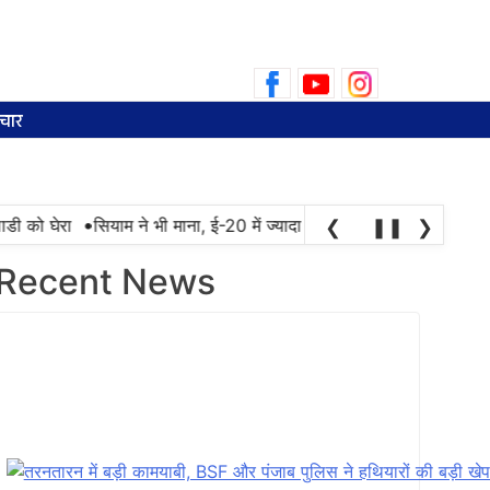
Search
for:
चार
•
 घेरा
सियाम ने भी माना, ई-20 में ज्यादा क्लोराइड और नमी के कारण खराब 
❮
❚❚
❯
Recent News