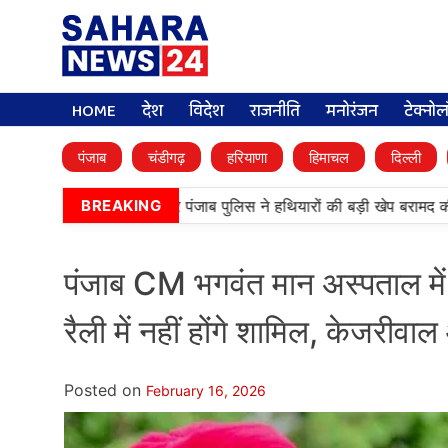
HOME
देश
विदेश
राजनीति
मनोरंजन
टेक्नो
पंजाब
चंडीगढ़
हरियाणा
हिमाचल
दिल्ली
•
ं बड़ी कामयाबी, BSF और पंजाब पुलिस ने हथियारों की बड़ी खेप बरामद की
अ
BREAKING
पंजाब CM भगवंत मान अस्पताल में भ
रैली में नहीं होंगे शामिल, केजरीवाल
Posted on
February 16, 2026