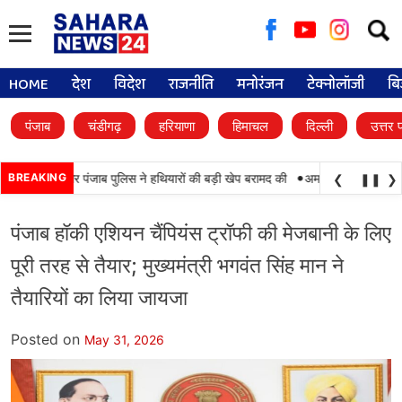
Searc
for:
HOME
देश
विदेश
राजनीति
मनोरंजन
टेक्नोलॉजी
बि
पंजाब
चंडीगढ़
हरियाणा
हिमाचल
दिल्ली
उत्तर 
•
याबी, BSF और पंजाब पुलिस ने हथियारों की बड़ी खेप बरामद की
BREAKING
अमन अरोड़ा ने शाहकोट हलक
❮
❚❚
❯
पंजाब हॉकी एशियन चैंपियंस ट्रॉफी की मेजबानी के लिए
पूरी तरह से तैयार; मुख्यमंत्री भगवंत सिंह मान ने
तैयारियों का लिया जायजा
Posted on
May 31, 2026