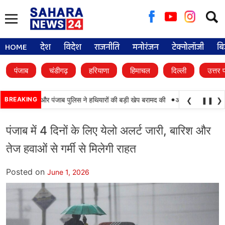
Searc
for:
HOME
देश
विदेश
राजनीति
मनोरंजन
टेक्नोलॉजी
बि
पंजाब
चंडीगढ़
हरियाणा
हिमाचल
दिल्ली
उत्तर 
•
कामयाबी, BSF और पंजाब पुलिस ने हथियारों की बड़ी खेप बरामद की
BREAKING
अमन अरोड़ा ने शाहकोट 
❮
❚❚
❯
पंजाब में 4 दिनों के लिए येलो अलर्ट जारी, बारिश और
तेज हवाओं से गर्मी से मिलेगी राहत
Posted on
June 1, 2026