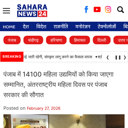
Searc
for:
HOME
देश
विदेश
राजनीति
मनोरंजन
टेक्नोलॉजी
बि
पंजाब
चंडीगढ़
हरियाणा
हिमाचल
दिल्ली
उत्तर 
•
में पंजाबी की पढ़ाई जारी रहेगी, संस्कृत लागू करने का फैसला वापस
BREAKING
श्री गुरु हरिकृष्ण साहिब 
❮
❚❚
❯
पंजाब में 14100 महिला उद्यमियों को किया जाएगा
सम्मानित, अंतरराष्ट्रीय महिला दिवस पर पंजाब
सरकार की सौगात
Posted on
February 27, 2026