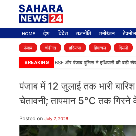
HOME
देश
विदेश
राजनीति
मनोरंजन
टेक्नो
पंजाब
चंडीगढ़
हरियाणा
हिमाचल
दिल्ली
तरनतारन में बड़ी कामयाबी, BSF और पंजाब पुलिस ने हथियारों की बड़ी खेप बर
BREAKING
पंजाब में 12 जुलाई तक भारी बारिश 
चेतावनी; तापमान 5°C तक गिरने 
Posted on
July 7, 2026