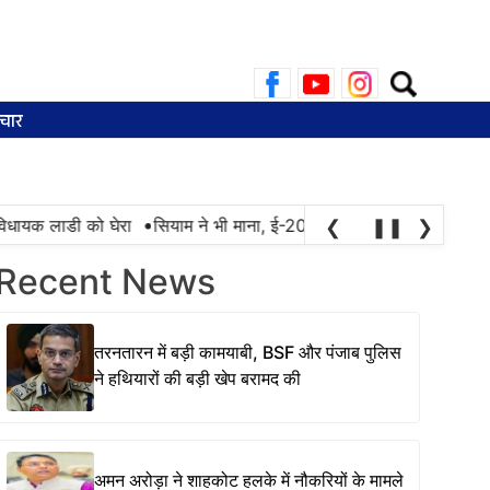
Search
for:
चार
•
ायक लाडी को घेरा
सियाम ने भी माना, ई-20 में ज्यादा क्लोराइड और नमी के 
❮
❚❚
❯
Recent News
तरनतारन में बड़ी कामयाबी, BSF और पंजाब पुलिस
ने हथियारों की बड़ी खेप बरामद की
अमन अरोड़ा ने शाहकोट हलके में नौकरियों के मामले