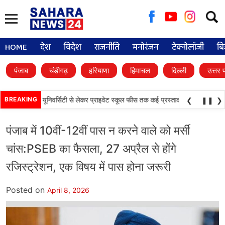
Searc
for:
HOME
देश
विदेश
राजनीति
मनोरंजन
टेक्नोलॉजी
बि
पंजाब
चंडीगढ़
हरियाणा
हिमाचल
दिल्ली
उत्तर 
•
फैसले, डिजिटल यूनिवर्सिटी से लेकर प्राइवेट स्कूल फीस तक कई प्रस्तावों को मंजूरी
BREAKING
पंजाब 
❮
❚❚
❯
पंजाब में 10वीं-12वीं पास न करने वाले को मर्सी
चांस:PSEB का फैसला, 27 अप्रैल से होंगे
रजिस्ट्रेशन, एक विषय में पास होना जरूरी
Posted on
April 8, 2026