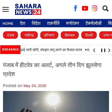
Searc
for:
HOME
देश
विदेश
राजनीति
मनोरंजन
टेक्नोलॉजी
बि
पंजाब
चंडीगढ़
हरियाणा
हिमाचल
दिल्ली
उत्तर 
•
ं में पंजाबी की पढ़ाई जारी रहेगी, संस्कृत लागू करने का फैसला वापस
BREAKING
श्री गुरु हरिकृष्ण साहि
❮
❚❚
❯
पंजाब में हीटवेव का अलर्ट, अगले तीन दिन झुलसेगा
प्रदेश
Posted on
May 24, 2026