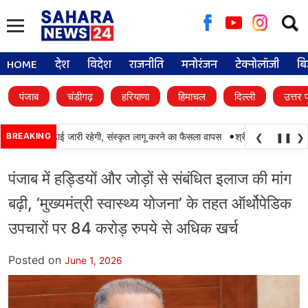
Searc
for:
HOME
देश
विदेश
राजनीति
मनोरंजन
टेक्नोलॉजी
बि
पंजाब
चंडीगढ़
हरियाणा
हिमाचल
दिल्ली
उत्तर 
•
में पंजाबी की पढ़ाई जारी रहेगी, संस्कृत लागू करने का फैसला वापस
BREAKING
श्री गुरु हरिकृष्ण साहिब 
❮
❚❚
❯
पंजाब में हड्डियों और जोड़ों से संबंधित इलाज की मांग
बढ़ी, ‘मुख्यमंत्री स्वास्थ्य योजना’ के तहत ऑर्थोपेडिक
उपचारों पर 84 करोड़ रुपये से अधिक खर्च
Posted on
June 1, 2026